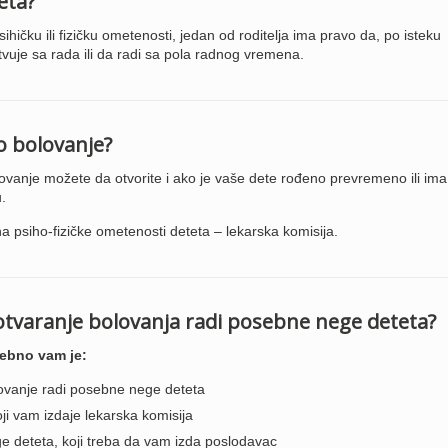
eta?
ku ili fizičku ometenosti, jedan od roditelja ima pravo da, po isteku
tvuje sa rada ili da radi sa pola radnog vremena.
o bolovanje?
ovanje možete da otvorite i ako je vaše dete rođeno prevremeno ili im
.
 psiho-fizičke ometenosti deteta – lekarska komisija.
tvaranje bolovanja radi posebne nege deteta?
rebno vam je:
olovanje radi posebne nege deteta
ji vam izdaje lekarska komisija
 deteta, koji treba da vam izda poslodavac