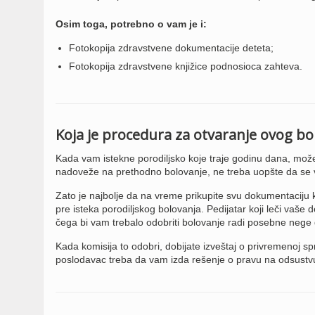
Osim toga, potrebno o vam je i:
Fotokopija zdravstvene dokumentacije deteta;
Fotokopija zdravstvene knjižice podnosioca zahteva.
Koja je procedura za otvaranje ovog bo
Kada vam istekne porodiljsko koje traje godinu dana, mož
nadoveže na prethodno bolovanje, ne treba uopšte da se vr
Zato je najbolje da na vreme prikupite svu dokumentaciju
pre isteka porodiljskog bolovanja. Pedijatar koji leči vaše
čega bi vam trebalo odobriti bolovanje radi posebne nege 
Kada komisija to odobri, dobijate izveštaj o privremenoj s
poslodavac treba da vam izda rešenje o pravu na odsustvu