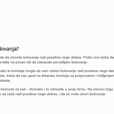
lovanja?
ete da otvorite bolovanje radi posebne nege deteta. Pošto ono treba da
atite na posao niti da zatvarate porodiljsko bolovanje.
 kako bi komisija mogla da vam odobri bolovanje radi posebne nege det
 dete, treba da vas uputi na lekarsku komisiju sa preporukom i mišljenje
deteta.
prečenosti za rad – doznaku i to odnosite u svoju firmu. Na osnovu toga
 sa rada radi posebne nege deteta, i da se onda otvori bolovanje.