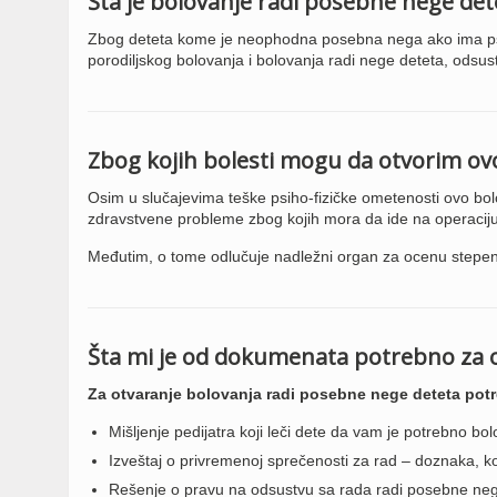
Šta je bolovanje radi posebne nege det
Zbog deteta kome je neophodna posebna nega ako ima psihič
porodiljskog bolovanja i bolovanja radi nege deteta, odsus
Zbog kojih bolesti mogu da otvorim ov
Osim u slučajevima teške psiho-fizičke ometenosti ovo bol
zdravstvene probleme zbog kojih mora da ide na operaciju
Međutim, o tome odlučuje nadležni organ za ocenu stepena
Šta mi je od dokumenata potrebno za o
Za otvaranje bolovanja radi posebne nege deteta pot
Mišljenje pedijatra koji leči dete da vam je potrebno b
Izveštaj o privremenoj sprečenosti za rad – doznaka, ko
Rešenje o pravu na odsustvu sa rada radi posebne nege