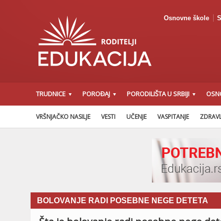
Osnovne škole
S
TRUDNICE
POROĐAJ
PORODILIŠTA U SRBIJI
OSN
VRŠNJAČKO NASILJE
VESTI
UČENJE
VASPITANJE
ZDRAVL
BOLOVANJE RADI POSEBNE NEGE DETETA