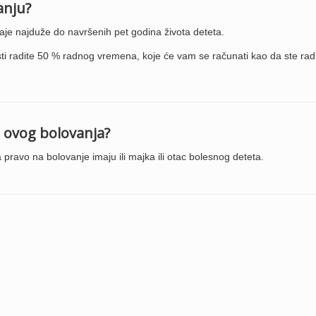
anju?
aje najduže do navršenih pet godina života deteta.
i radite 50 % radnog vremena, koje će vam se računati kao da ste radi
a ovog bolovanja?
 pravo na bolovanje imaju ili majka ili otac bolesnog deteta.