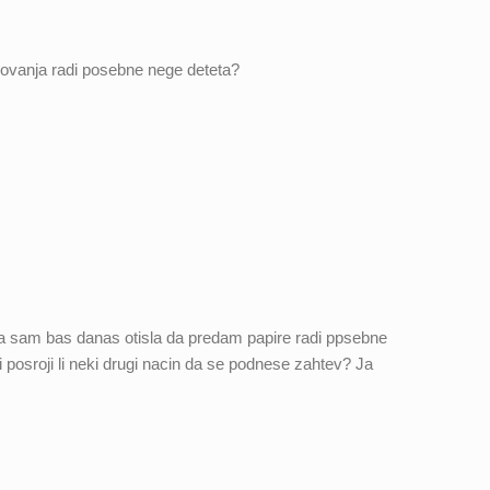
olovanja radi posebne nege deteta?
da sam bas danas otisla da predam papire radi ppsebne
i posroji li neki drugi nacin da se podnese zahtev? Ja