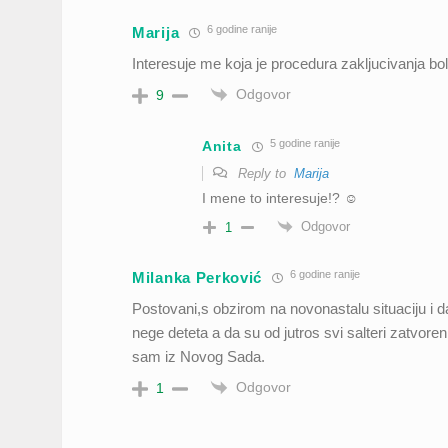
6 godine ranije
Marija
Interesuje me koja je procedura zakljucivanja b
Odgovor
9
5 godine ranije
Anita
Reply to
Marija
I mene to interesuje!? ☺
Odgovor
1
6 godine ranije
Milanka Perković
Postovani,s obzirom na novonastalu situaciju i 
nege deteta a da su od jutros svi salteri zatvoren
sam iz Novog Sada.
Odgovor
1