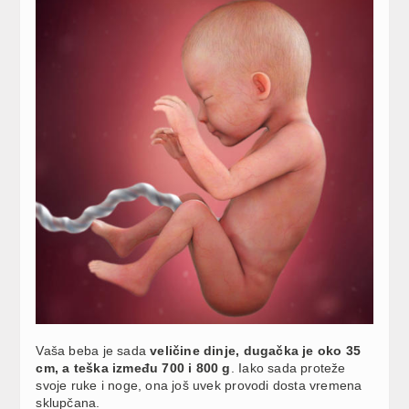
Vaša beba je sada
veličine dinje, dugačka je oko 35
cm, a teška između 700 i 800 g
. Iako sada proteže
svoje ruke i noge, ona još uvek provodi dosta vremena
sklupčana.