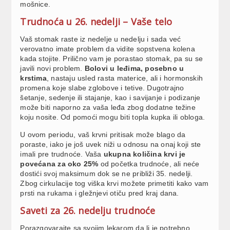
mošnice.
Trudnoća u 26. nedelji – Vaše telo
Vaš stomak raste iz nedelje u nedelju i sada već
verovatno imate problem da vidite sopstvena kolena
kada stojite. Prilično vam je porastao stomak, pa su se
javili novi problem.
Bolovi u leđima, posebno u
krstima
, nastaju usled rasta materice, ali i hormonskih
promena koje slabe zglobove i tetive. Dugotrajno
šetanje, sedenje ili stajanje, kao i savijanje i podizanje
može biti naporno za vaša leđa zbog dodatne težine
koju nosite. Od pomoći mogu biti topla kupka ili obloga.
U ovom periodu, vaš krvni pritisak može blago da
poraste, iako je još uvek niži u odnosu na onaj koji ste
imali pre trudnoće. Vaša
ukupna količina krvi je
povećana za oko 25%
od početka trudnoće, ali neće
dostići svoj maksimum dok se ne približi 35. nedelji.
Zbog cirkulacije tog viška krvi možete primetiti kako vam
prsti na rukama i gležnjevi otiču pred kraj dana.
Saveti za 26. nedelju trudnoće
Porazgovarajte sa svojim lekarom da li je potrebno