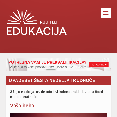
☰
DVADESET ŠESTA NEDELJA TRUDNOĆE
26. je nedelja trudnoće
i vi kalendarski ulazite u šesti
mesec trudnoće.
Vaša beba