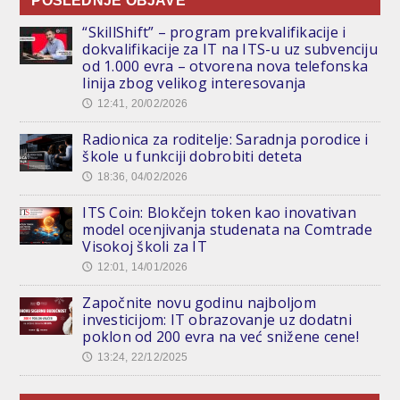
POSLEDNJE OBJAVE
“SkillShift” – program prekvalifikacije i
dokvalifikacije za IT na ITS-u uz subvenciju
od 1.000 evra – otvorena nova telefonska
linija zbog velikog interesovanja
12:41, 20/02/2026
🕔
Radionica za roditelje: Saradnja porodice i
škole u funkciji dobrobiti deteta
18:36, 04/02/2026
🕔
ITS Coin: Blokčejn token kao inovativan
model ocenjivanja studenata na Comtrade
Visokoj školi za IT
12:01, 14/01/2026
🕔
Započnite novu godinu najboljom
investicijom: IT obrazovanje uz dodatni
poklon od 200 evra na već snižene cene!
13:24, 22/12/2025
🕔