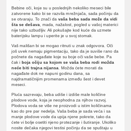
Bebine oči, koje su u poslednjih nekoliko meseci bile
zatvorene kako bi se razvila mrežnjača, sada počinju da
se otvaraju. To znači da
vaša beba sada može da vidi
šta se dešava
, mada, nažalost, pogled u vašoj materici
nije tako uzbudljiv. Ali pokušajte kod kuće da uzmete
baterijsku lampu i uperite je u svoj stomak.
Vaš mališan bi se mogao ritnuti u znak odgovora. Oči
još uvek nemaju pigmentaciju, tako da je suviše rano da
počnete da nagađate koje su boje oči vaše bebe. Pa
čak i
boja očiju sa kojom se vaša beba rodi možda
neće biti trajna nijansa
. Možda ćete morati da
nagađate dok ne napuni godinu dana, sa
najdramatičnijim promenama između šest i devet
meseci.
Pluća sazrevaju, beba udiše i izdiše male količine
plodove vode, koja je neophodna za njihov razvoj.
Plodova voda se više ne proizvodi u istim količinama
kao do pre par nedelja. Vaša beba je sada veća i sa
manje plodove vode da upija njene pokrete, tako da
ćete vi bolje osetiti njeno protezanje i šutiranje. Ukoliko
nosite dečaka njegovi testisi počinju da se spuštaju u