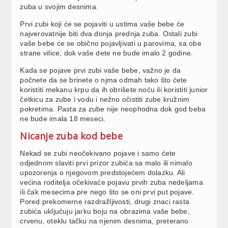
zuba u svojim desnima.
Prvi zubi koji će se pojaviti u ustima vaše bebe će
najverovatnije biti dva donja prednja zuba. Ostali zubi
vaše bebe će se obično pojavljivati u parovima, sa obe
strane vilice, dok vaše dete ne bude imalo 2 godine.
Kada se pojave prvi zubi vaše bebe, važno je da
počnete da se brinete o njma odmah tako što ćete
koristiti mekanu krpu da ih obrišete noću ili koristiti junior
četkicu za zube i vodu i nežno očistiti zube kružnim
pokretima. Pasta za zube nije neophodna dok god beba
ne bude imala 18 meseci.
Nicanje zuba kod bebe
Nekad se zubi neočekivano pojave i samo ćete
odjednom slaviti prvi prizor zubića sa malo ili nimalo
upozorenja o njegovom predstojećem dolazku. Ali
većina roditelja očekivaće pojavu prvih zuba nedeljama
ili čak mesecima pre nego što se oni prvi put pojave.
Pored prekomerne razdražljivosti, drugi znaci rasta
zubića uključuju jarku boju na obrazima vaše bebe,
crvenu, oteklu tačku na njenim desnima, preterano