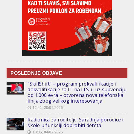
POSLEDNJE OBJAVE
“SkillShift” – program prekvalifikacije i
dokvalifikacije za IT na ITS-u uz subvenciju
od 1.000 evra – otvorena nova telefonska
linija zbog velikog interesovanja
12:41, 20/02/2026
🕔
Radionica za roditelje: Saradnja porodice i
škole u funkciji dobrobiti deteta
18:36, 04/02/2026
🕔