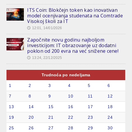
ITS Coin: Blokčejn token kao inovativan
model ocenjivanja studenata na Comtrade
Visokoj školi za IT
12:01, 14/01/2026
🕔
Započnite novu godinu najboljom
investicijom: IT obrazovanje uz dodatni
poklon od 200 evra na već snižene cene!
13:24, 22/12/2025
🕔
Trudnoća po nedeljama
1
2
3
4
5
6
7
8
9
10
11
12
13
14
15
16
17
18
19
20
21
22
23
24
25
26
27
28
29
30