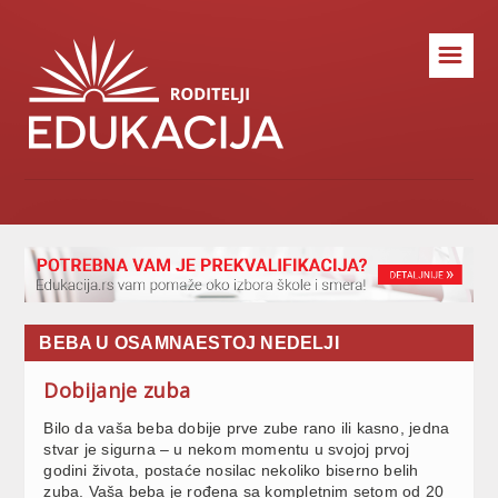
☰
BEBA U OSAMNAESTOJ NEDELJI
Dobijanje zuba
Bilo da vaša beba dobije prve zube rano ili kasno, jedna
stvar je sigurna – u nekom momentu u svojoj prvoj
godini života, postaće nosilac nekoliko biserno belih
zuba. Vaša beba je rođena sa kompletnim setom od 20