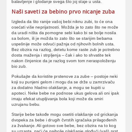
balavljenje i glodanje svega što joj staje u usta.
Naši saveti za bebino prvo nicanje zuba
Izgleda da što ranije vašoj bebi niknu zubi, to će ona
osećati više neprijatnosti. Možda je to zato što ne može
da uradi ništa da pomogne sebi kako bi se bolje nosila
sa bolom, ili je možda to zato što se starijim bebama
uspešnije može odvući pažnja od njihovih bolnih usta.
Bez obzira na razlog, detetu kome raste zub je potrebno
dosta maženja i strpljenja – čak i ako to shvatite tek
nakon činjenice da je razlog svom tom neraspoloženju
bio zub.
Pokušajte da koristite prstenove za zube – postoje neki
koji su punjeni gelom i mogu da se drže u zamrzivaču
za dodatno hladno olakšanje, a mogu se kupiti u
apoteci. Neke bebe ne podnose ukus gelova ali oni ipak
imaju efekat utupljivanja bola koji može da smiri
uzrujanu bebu.
Starije bebe takođe mogu osetiti olakšanje od grickanja
dvopeka za bebe i drugih čvrstih igračaka prilagođenih
za žvakanje. Ali gotovo sve bebe, bez obzira na to kog
su uzrasta, naći će najbolje olakšanje glođući (vaš) prst