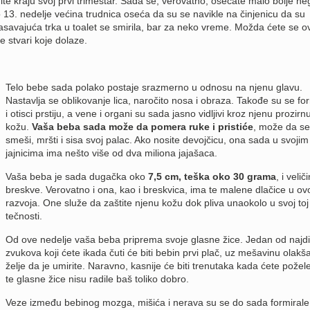
dite kraju svoj prvi trimestar. Sada se, verovatno, osećate malo bolje ne
o 13. nedelje većina trudnica oseća da su se navikle na činjenicu da su
savajuća trka u toalet se smirila, bar za neko vreme. Možda ćete se o
te stvari koje dolaze.
Telo bebe sada polako postaje srazmerno u odnosu na njenu glavu.
Nastavlja se oblikovanje lica, naročito nosa i obraza. Takođe su se for
i otisci prstiju, a vene i organi su sada jasno vidljivi kroz njenu prozirn
kožu.
Vaša beba sada može da pomera ruke i pristiće
, može da se
smeši, mršti i sisa svoj palac. Ako nosite devojčicu, ona sada u svojim
jajnicima ima nešto više od dva miliona jajašaca.
Vaša beba je sada dugačka oko
7,5 cm, teška oko 30 grama
, i velič
breskve. Verovatno i ona, kao i breskvica, ima te malene dlačice u ovo
razvoja. One služe da zaštite njenu kožu dok pliva unaokolo u svoj toj
tečnosti.
Od ove nedelje vaša beba priprema svoje glasne žice. Jedan od najdiv
zvukova koji ćete ikada čuti će biti bebin prvi plač, uz mešavinu olakša
želje da je umirite. Naravno, kasnije će biti trenutaka kada ćete požele
te glasne žice nisu radile baš toliko dobro.
Veze između bebinog mozga, mišića i nerava su se do sada formiral