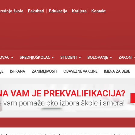
rednje škole
Fakulteti
Edukacija
Karijera
Kontakt
OVAC
SREDNJOŠKOLAC
STUDENT
BOLOVANJE
ZAKONI
ZAKON O FINANSIJSKOJ
PREDNACRT ZAKONA O PRAVIMA DETETA
JE
ISHRANA
ZANIMLJIVOSTI
OBAVEZNE VAKCINE
IMENA ZA BEBE