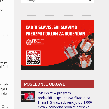
go
ve
mirali
u
ine je
j fazi
nijih
POSLEDNJE OBJAVE
nja i
“SkillShift” – program
ti da
prekvalifikacije i dokvalifikacije za
IT na ITS-u uz subvenciju od 1.000
e. Ona
evra – otvorena nova telefonska