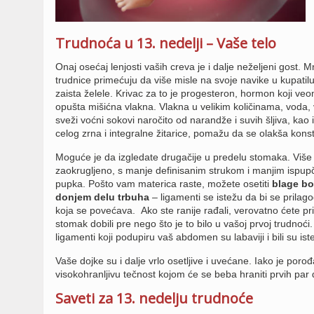
Trudnoća u 13. nedelji – Vaše telo
Onaj osećaj lenjosti vaših creva je i dalje neželjeni gost. 
trudnice primećuju da više misle na svoje navike u kupatilu
zaista želele. Krivac za to je progesteron, hormon koji ve
opušta mišićna vlakna. Vlakna u velikim količinama, voda,
sveži voćni sokovi naročito od narandže i suvih šljiva, kao i
celog zrna i integralne žitarice, pomažu da se olakša konst
Moguće je da izgledate drugačije u predelu stomaka. Više
zaokrugljeno, s manje definisanim strukom i manjim ispu
pupka. Pošto vam materica raste, možete osetiti
blage bo
donjem delu trbuha
– ligamenti se istežu da bi se prilagod
koja se povećava. Ako ste ranije rađali, verovatno ćete pri
stomak dobili pre nego što je to bilo u vašoj prvoj trudnoći. 
ligamenti koji podupiru vaš abdomen su labaviji i bili su iste
Vaše dojke su i dalje vrlo osetljive i uvećane. Iako je p
visokohranljivu tečnost kojom će se beba hraniti prvih pa
Saveti za 13. nedelju trudnoće