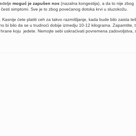
nedelje
moguć je zapušen nos
(nazalna kongestija), a da to nije zbog
i česti simptomi. Sve je to zbog povećanog dotoka krvi u sluzokožu.
 Kasnije ćete platiti ceh za takvo razmišljanje, kada bude bilo zaista te
lno bi bilo da se u trudnoći dobije izmedju 10-12 kilograma. Zapamtite, 
tu hrane koju jedete. Nemojte sebi uskraćivati povremena zadovoljstva,