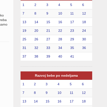
1
2
3
4
5
6
7
8
9
10
11
12
ško
treba
13
14
15
16
17
18
 samo
19
20
21
22
23
24
25
26
27
28
29
30
31
32
33
34
35
36
37
38
39
40
41
Razvoj bebe po nedeljama
1
2
3
4
5
6
7
8
9
10
11
12
13
14
15
16
17
18