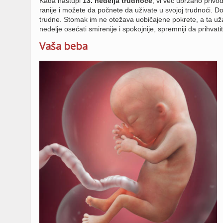
Kada nastupi
13. nedelja trudnoće
, vi već ubrzano privo
ranije i možete da počnete da uživate u svojoj trudnoći. D
trudne. Stomak im ne otežava uobičajene pokrete, a ta uža
nedelje osećati smirenije i spokojnije, spremniji da prihvati
Vaša beba