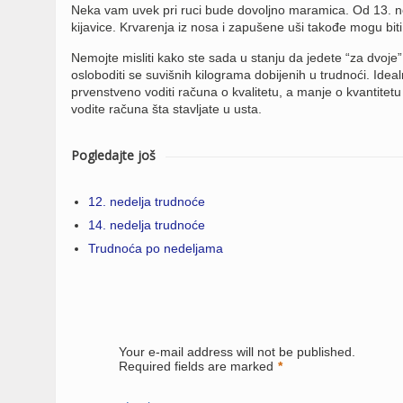
Neka vam uvek pri ruci bude dovoljno maramica. Od 13. 
kijavice. Krvarenja iz nosa i zapušene uši takođe mogu bit
Nemojte misliti kako ste sada u stanju da jedete “za dvoje”.
osloboditi se suvišnih kilograma dobijenih u trudnoći. Idea
prvenstveno voditi računa o kvalitetu, a manje o kvantite
vodite računa šta stavljate u usta.
Pogledajte još
12. nedelja trudnoće
14. nedelja trudnoće
Trudnoća po nedeljama
Your e-mail address will not be published.
Required fields are marked
*