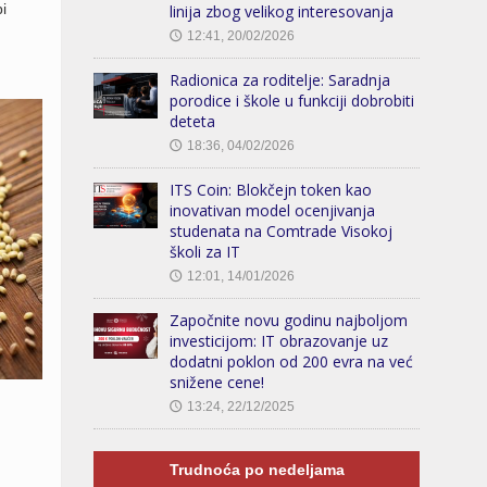
i
linija zbog velikog interesovanja
12:41, 20/02/2026
🕔
Radionica za roditelje: Saradnja
porodice i škole u funkciji dobrobiti
deteta
18:36, 04/02/2026
🕔
ITS Coin: Blokčejn token kao
inovativan model ocenjivanja
studenata na Comtrade Visokoj
školi za IT
12:01, 14/01/2026
🕔
Započnite novu godinu najboljom
investicijom: IT obrazovanje uz
dodatni poklon od 200 evra na već
snižene cene!
13:24, 22/12/2025
🕔
Trudnoća po nedeljama