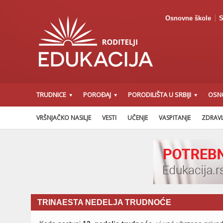
Osnovne škole
S
TRUDNICE
POROĐAJ
PORODILIŠTA U SRBIJI
OSN
VRŠNJAČKO NASILJE
VESTI
UČENJE
VASPITANJE
ZDRAVL
TRINAESTA NEDELJA TRUDNOĆE