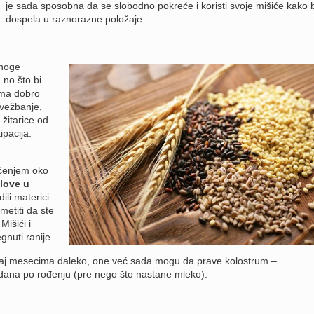
je sada sposobna da se slobodno pokreće i koristi svoje mišiće kako b
dospela u raznorazne položaje.
Mnoge
 no što bi
oma dobro
 vežbanje,
 žitarice od
ipacija.
pčenjem oko
love u
ili materici
metiti da ste
Mišići i
gnuti ranije.
orođaj mesecima daleko, one već sada mogu da prave kolostrum –
r dana po rođenju (pre nego što nastane mleko).