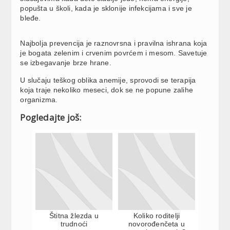
popušta u školi, kada je sklonije infekcijama i sve je
bleđe.
Najbolja prevencija je raznovrsna i pravilna ishrana koja
je bogata zelenim i crvenim povrćem i mesom. Savetuje
se izbegavanje brze hrane.
U slučaju teškog oblika anemije, sprovodi se terapija
koja traje nekoliko meseci, dok se ne popune zalihe
organizma.
Pogledajte još:
Štitna žlezda u
Koliko roditelji
trudnoći
novorođenčeta u