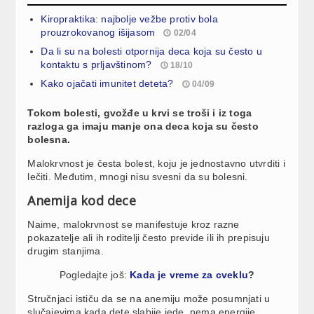
Kiropraktika: najbolje vežbe protiv bola
prouzrokovanog išijasom
02/04
Da li su na bolesti otpornija deca koja su često u
kontaktu s prljavštinom?
18/10
Kako ojačati imunitet deteta?
04/09
Tokom bolesti, gvožđe u krvi se troši i iz toga
razloga ga imaju manje ona deca koja su često
bolesna.
Malokrvnost je česta bolest, koju je jednostavno utvrditi i
lečiti. Međutim, mnogi nisu svesni da su bolesni.
Anemija kod dece
Naime, malokrvnost se manifestuje kroz razne
pokazatelje ali ih roditelji često previde ili ih prepisuju
drugim stanjima.
Pogledajte još:
Kada je vreme za cveklu
?
Stručnjaci ističu da se na anemiju može posumnjati u
slučajevima kada dete slabije jede, nema energije,