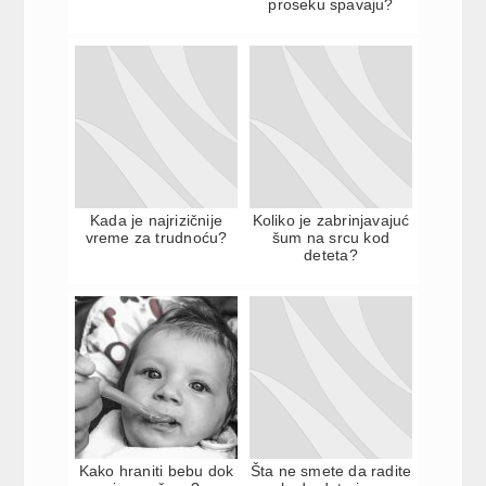
proseku spavaju?
Kada je najrizičnije
Koliko je zabrinjavajuć
vreme za trudnoću?
šum na srcu kod
deteta?
Kako hraniti bebu dok
Šta ne smete da radite