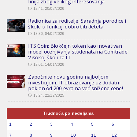
linija zbog velikog interesovanja
12:41, 20/02/2026
🕔
Radionica za roditelje: Saradnja porodice i
škole u funkciji dobrobiti deteta
18:36, 04/02/2026
🕔
ITS Coin: Blokčejn token kao inovativan
model ocenjivanja studenata na Comtrade
Visokoj školi za IT
12:01, 14/01/2026
🕔
Započnite novu godinu najboljom
investicijom: IT obrazovanje uz dodatni
poklon od 200 evra na već snižene cene!
13:24, 22/12/2025
🕔
Trudnoća po nedeljama
1
2
3
4
5
6
7
8
9
10
11
12