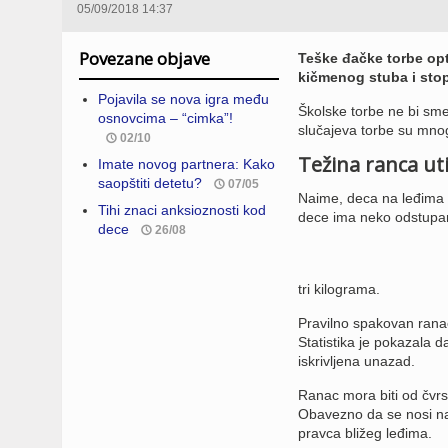
05/09/2018 14:37
Povezane objave
Teške đačke torbe opt
kičmenog stuba i sto
Pojavila se nova igra među
Školske torbe ne bi sme
osnovcima – “cimka”!
slučajeva torbe su mno
02/10
Težina ranca ut
Imate novog partnera: Kako
saopštiti detetu?
07/05
Naime, deca na leđima v
Tihi znaci anksioznosti kod
dece ima neko odstupanj
dece
26/08
tri kilograma.
Pravilno spakovan ranac 
Statistika je pokazala d
iskrivljena unazad.
Ranac mora biti od čvrs
Obavezno da se nosi na
pravca bližeg leđima.