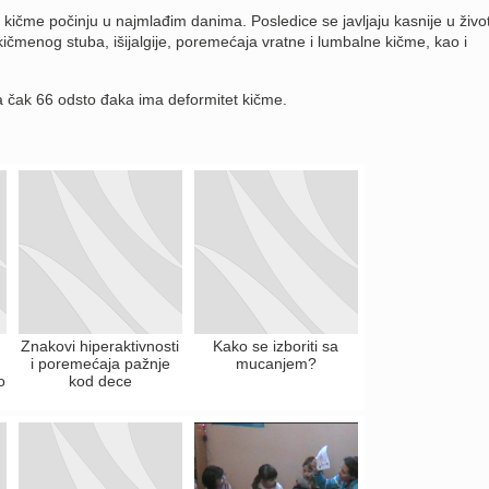
 kičme počinju u najmlađim danima. Posledice se javljaju kasnije u živo
 kičmenog stuba, išijalgije, poremećaja vratne i lumbalne kičme, kao i
da čak 66 odsto đaka ima deformitet kičme.
Znakovi hiperaktivnosti
Kako se izboriti sa
i poremećaja pažnje
mucanjem?
o
kod dece