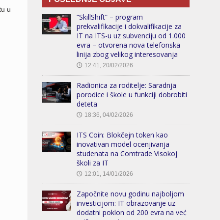
tu u
“SkillShift” – program
prekvalifikacije i dokvalifikacije za
IT na ITS-u uz subvenciju od 1.000
evra – otvorena nova telefonska
linija zbog velikog interesovanja
12:41, 20/02/2026
🕔
Radionica za roditelje: Saradnja
porodice i škole u funkciji dobrobiti
deteta
18:36, 04/02/2026
🕔
ITS Coin: Blokčejn token kao
inovativan model ocenjivanja
studenata na Comtrade Visokoj
školi za IT
12:01, 14/01/2026
🕔
Započnite novu godinu najboljom
investicijom: IT obrazovanje uz
dodatni poklon od 200 evra na već