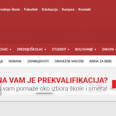
rednje škole
Fakulteti
Edukacija
Karijera
Kontakt
OVAC
SREDNJOŠKOLAC
STUDENT
BOLOVANJE
ZAKONI
ZAKON O FINANSIJSKOJ
PREDNACRT ZAKONA O PRAVIMA DETETA
JE
ISHRANA
ZANIMLJIVOSTI
OBAVEZNE VAKCINE
IMENA ZA BEBE