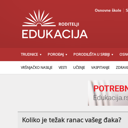
Osnovne škole
S
TRUDNICE
POROĐAJ
PORODILIŠTA U SRBIJI
OSN
VRŠNJAČKO NASILJE
VESTI
UČENJE
VASPITANJE
ZDRAVL
Koliko je težak ranac vašeg đaka?