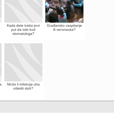
a
Kada dete treba prvi
Građansko vaspitanje
put da ode kod
ili veronauka?
stomatologa?
a
Može li infekcija uha
oštetiti sluh?