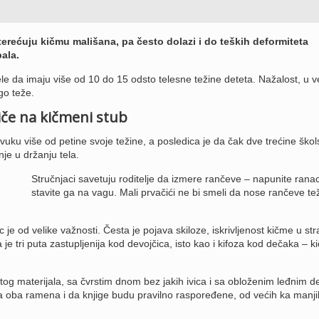
erećuju kičmu mališana, pa često dolazi i do teških deformiteta
pala.
le da imaju više od 10 do 15 odsto telesne težine deteta. Nažalost, u v
go teže.
iče na kičmeni stub
uku više od petine svoje težine, a posledica je da čak dve trećine škol
e u držanju tela.
Stručnjaci savetuju roditelje da izmere rančeve – napunite ranac
stavite ga na vagu. Mali prvačići ne bi smeli da nose rančeve te
je od velike važnosti. Česta je pojava skiloze, iskrivljenost kičme u str
a je tri puta zastupljenija kod devojčica, isto kao i kifoza kod dečaka – 
tog materijala, sa čvrstim dnom bez jakih ivica i sa obloženim leđnim d
 oba ramena i da knjige budu pravilno raspoređene, od većih ka manjih