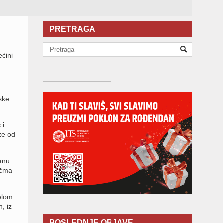
PRETRAGA
ećini
ske
 i
že od
anu.
kičma
elom.
, iz
POSLEDNJE OBJAVE