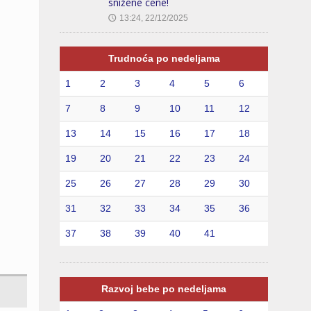
snižene cene!
13:24, 22/12/2025
🕔
Trudnoća po nedeljama
1
2
3
4
5
6
7
8
9
10
11
12
13
14
15
16
17
18
19
20
21
22
23
24
25
26
27
28
29
30
31
32
33
34
35
36
37
38
39
40
41
Razvoj bebe po nedeljama