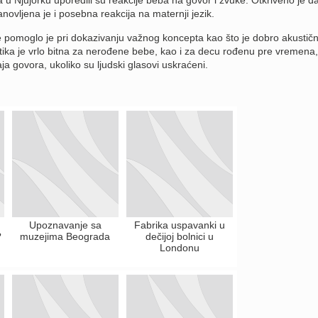
novljena je i posebna reakcija na maternji jezik.
 pomoglo je pri dokazivanju važnog koncepta kao što je dobro akustič
ika je vrlo bitna za nerođene bebe, kao i za decu rođenu pre vremena,
 govora, ukoliko su ljudski glasovi uskraćeni.
Upoznavanje sa
Fabrika uspavanki u
?
muzejima Beograda
dečijoj bolnici u
Londonu