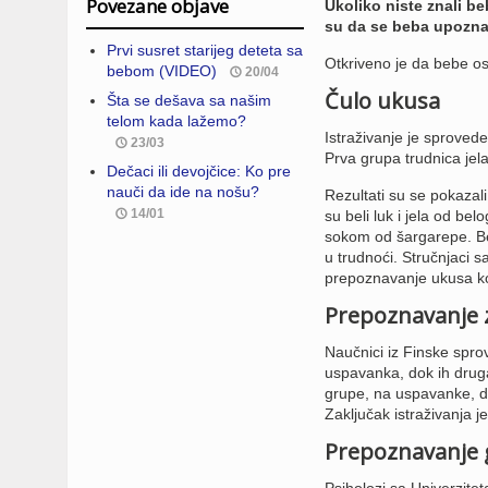
Povezane objave
Ukoliko niste znali be
su da se beba upozna
Prvi susret starijeg deteta sa
Otkriveno je da bebe os
bebom (VIDEO)
20/04
Čulo ukusa
Šta se dešava sa našim
telom kada lažemo?
Istraživanje je sprovede
23/03
Prva grupa trudnica jela
Dečaci ili devojčice: Ko pre
nauči da ide na nošu?
Rezultati su se pokazali
14/01
su beli luk i jela od be
sokom od šargarepe. Be
u trudnoći. Stručnjaci s
prepoznavanje ukusa koje
Prepoznavanje 
Naučnici iz Finske spro
uspavanka, dok ih druga
grupe, na uspavanke, do
Zaključak istraživanja 
Prepoznavanje 
Psiholozi sa Univerzitet