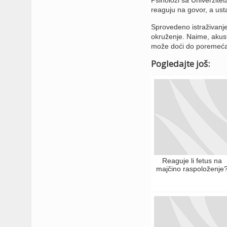
reaguju na govor, a usta
Sprovedeno istraživanje
okruženje. Naime, akust
može doći do poremećaja
Pogledajte još:
Reaguje li fetus na
majčino raspoloženje