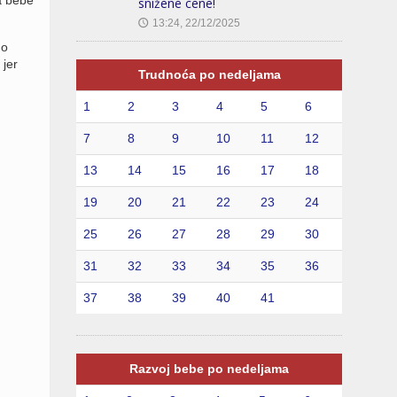
snižene cene!
13:24, 22/12/2025
🕔
no
 jer
Trudnoća po nedeljama
1
2
3
4
5
6
7
8
9
10
11
12
13
14
15
16
17
18
19
20
21
22
23
24
25
26
27
28
29
30
31
32
33
34
35
36
37
38
39
40
41
Razvoj bebe po nedeljama