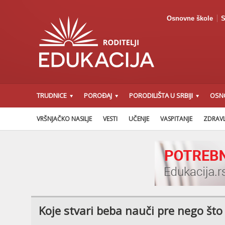
Osnovne škole
S
TRUDNICE
POROĐAJ
PORODILIŠTA U SRBIJI
OSN
VRŠNJAČKO NASILJE
VESTI
UČENJE
VASPITANJE
ZDRAVL
Koje stvari beba nauči pre nego što 