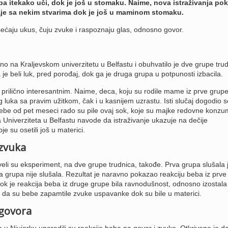
ba itekako uči, dok je još u stomaku. Naime, nova istraživanja po
je sa nekim stvarima dok je još u maminom stomaku.
ećaju ukus, čuju zvuke i raspoznaju glas, odnosno govor.
no na Kraljevskom univerzitetu u Belfastu i obuhvatilo je dve grupe trud
 je beli luk, pred porođaj, dok ga je druga grupa u potpunosti izbacila.
 prilično interesantnim. Naime, deca, koju su rodile mame iz prve grupe,
log luka sa pravim užitkom, čak i u kasnijem uzrastu. Isti slučaj dogodio 
be od pet meseci rado su pile ovaj sok, koje su majke redovne konzum
a Univerziteta u Belfastu navode da istraživanje ukazuje na dečije
 su osetili još u materici.
zvuka
veli su eksperiment, na dve grupe trudnica, takođe. Prva grupa slušala 
 grupa nije slušala. Rezultat je naravno pokazao reakciju beba iz prve
k je reakcija beba iz druge grupe bila ravnodušnost, odnosno izostala 
je da su bebe zapamtile zvuke uspavanke dok su bile u materici.
govora
a u Njujorku uporedili su reakcije beba na govor i zvuke. Otkriveno je 