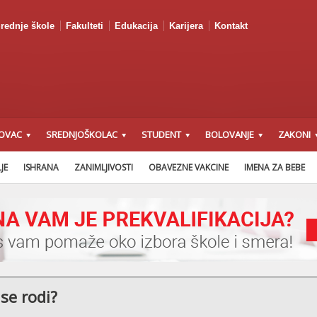
rednje škole
Fakulteti
Edukacija
Karijera
Kontakt
OVAC
SREDNJOŠKOLAC
STUDENT
BOLOVANJE
ZAKONI
ZAKON O FINANSIJSKOJ
PREDNACRT ZAKONA O PRAVIMA DETETA
JE
ISHRANA
ZANIMLJIVOSTI
OBAVEZNE VAKCINE
IMENA ZA BEBE
se rodi?