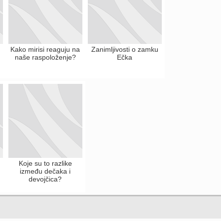
Kako mirisi reaguju na
Zanimljivosti o zamku
naše raspoloženje?
Ečka
Koje su to razlike
između dečaka i
devojčica?