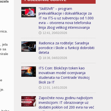
kazala
“SkillShift” – program
prekvalifikacije i dokvalifikacije za
IT na ITS-u uz subvenciju od 1.000
evra – otvorena nova telefonska
linija zbog velikog interesovanja
nica.
12:41, 20/02/2026
🕔
Radionica za roditelje: Saradnja
 jela
porodice i škole u funkciji dobrobiti
se sa
deteta
irale
18:36, 04/02/2026
🕔
ITS Coin: Blokčejn token kao
inovativan model ocenjivanja
studenata na Comtrade Visokoj
je
školi za IT
12:01, 14/01/2026
🕔
je.
Započnite novu godinu najboljom
investicijom: IT obrazovanje uz
dodatni poklon od 200 evra na već
da bebe