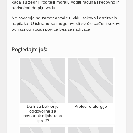
kada su žedni, roditelji moraju voditi računa i redovno ih
podsećati da piju vodu.
Ne savetuje se zamena vode u vidu sokova i gaziranih
napitaka. U ishranu se mogu uvesti sveže ceđeni sokovi
od raznog voća i povrća bez zaslađivača.
Pogledajte još:
Da li su bakterije
Prolećne alergije
odgovorne za
nastanak dijabetesa
tipa 2?