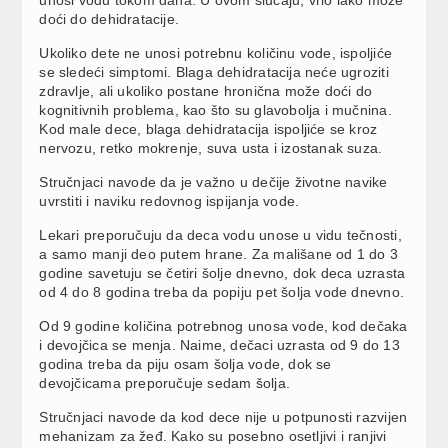
doći do dehidratacije.
Ukoliko dete ne unosi potrebnu količinu vode, ispoljiće
se sledeći simptomi. Blaga dehidratacija neće ugroziti
zdravlje, ali ukoliko postane hronična može doći do
kognitivnih problema, kao što su glavobolja i mučnina.
Kod male dece, blaga dehidratacija ispoljiće se kroz
nervozu, retko mokrenje, suva usta i izostanak suza.
Stručnjaci navode da je važno u dečije životne navike
uvrstiti i naviku redovnog ispijanja vode.
Lekari preporučuju da deca vodu unose u vidu tečnosti,
a samo manji deo putem hrane. Za mališane od 1 do 3
godine savetuju se četiri šolje dnevno, dok deca uzrasta
od 4 do 8 godina treba da popiju pet šolja vode dnevno.
Od 9 godine količina potrebnog unosa vode, kod dečaka
i devojčica se menja. Naime, dečaci uzrasta od 9 do 13
godina treba da piju osam šolja vode, dok se
devojčicama preporučuje sedam šolja.
Stručnjaci navode da kod dece nije u potpunosti razvijen
mehanizam za žeđ. Kako su posebno osetljivi i ranjivi