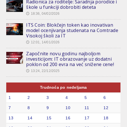
Radionica za roditelje: Saradnja porodice i
škole u funkciji dobrobiti deteta
18:36, 04/02/2026
🕔
ITS Coin: Blokčejn token kao inovativan
model ocenjivanja studenata na Comtrade
Visokoj školi za IT
12:01, 14/01/2026
🕔
Započnite novu godinu najboljom
investicijom: IT obrazovanje uz dodatni
poklon od 200 evra na već snižene cene!
13:24, 22/12/2025
🕔
Trudnoća po nedeljama
1
2
3
4
5
6
7
8
9
10
11
12
13
14
15
16
17
18