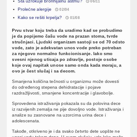
Šta uzrokuje bronhijalnu astmu?
06/11
Prolećne alergije
02/04
Kako se rešiti krpelja?
01/08
Prvu stvar koju treba da uradimo kad se probudimo
je da popijemo čašu vode na prazan stoma, tvrde
stručnjaci. Ljudski organizam sastoji se od 70 odsto
vode, zato je adekvatan unos vode preko potreban
za njegovo normalno funkcionisanje. Iako smo
svesni njenog uticaja po zdravlje, postoje osobe
koje ovaj napitak unose samo onda kada moraju, a
ovo je čest slučaj i sa decom.
Smanjena količina tečnosti u organizmu može dovesti
do određenog stepena dehidratacije i pojave
razdražljivosti, smanjene koncentracije i glavobolje.
Sprovedena istraživanja pokazala su da polovina dece
iz razvijenih zemalja ne pije dovoljno vode. Istraživanja i
analize su zasnovane na uzorcima urina dece i
adolescenata.
Takođe, otkriveno je i da svako četvrto dete uopšte ne
unosi vodu tokom dana. U ovom slučaju, vrlo lako može