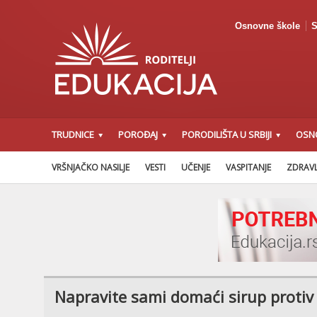
Osnovne škole
S
TRUDNICE
POROĐAJ
PORODILIŠTA U SRBIJI
OSN
VRŠNJAČKO NASILJE
VESTI
UČENJE
VASPITANJE
ZDRAVL
Napravite sami domaći sirup protiv 