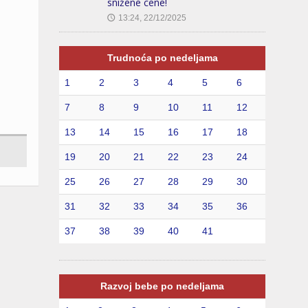
snižene cene!
13:24, 22/12/2025
🕔
Trudnoća po nedeljama
1
2
3
4
5
6
7
8
9
10
11
12
13
14
15
16
17
18
19
20
21
22
23
24
25
26
27
28
29
30
31
32
33
34
35
36
37
38
39
40
41
Razvoj bebe po nedeljama