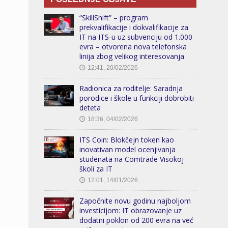
“SkillShift” – program
prekvalifikacije i dokvalifikacije za
IT na ITS-u uz subvenciju od 1.000
evra – otvorena nova telefonska
linija zbog velikog interesovanja
12:41, 20/02/2026
🕔
Radionica za roditelje: Saradnja
porodice i škole u funkciji dobrobiti
deteta
18:36, 04/02/2026
🕔
ITS Coin: Blokčejn token kao
inovativan model ocenjivanja
studenata na Comtrade Visokoj
školi za IT
12:01, 14/01/2026
🕔
Započnite novu godinu najboljom
investicijom: IT obrazovanje uz
dodatni poklon od 200 evra na već