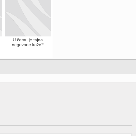
U čemu je tajna
negovane kože?