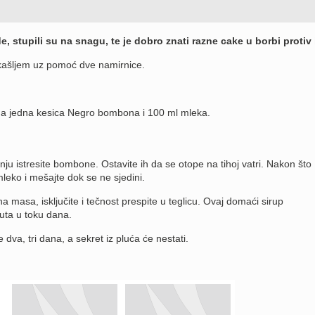
de, stupili su na snagu, te je dobro znati razne cake u borbi protiv 
 kašljem uz pomoć dve namirnice.
na jedna kesica Negro bombona i 100 ml mleka.
ju istresite bombone. Ostavite ih da se otope na tihoj vatri. Nakon što
leko i mešajte dok se ne sjedini.
 masa, isključite i tečnost prespite u teglicu. Ovaj domaći sirup
uta u toku dana.
e dva, tri dana, a sekret iz pluća će nestati.