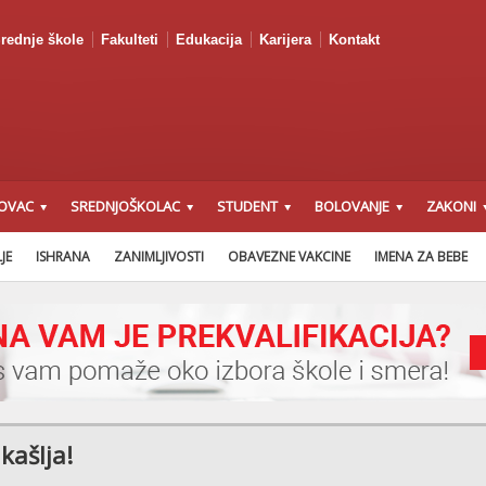
rednje škole
Fakulteti
Edukacija
Karijera
Kontakt
OVAC
SREDNJOŠKOLAC
STUDENT
BOLOVANJE
ZAKONI
ZAKON O FINANSIJSKOJ
PREDNACRT ZAKONA O PRAVIMA DETETA
JE
ISHRANA
ZANIMLJIVOSTI
OBAVEZNE VAKCINE
IMENA ZA BEBE
kašlja!