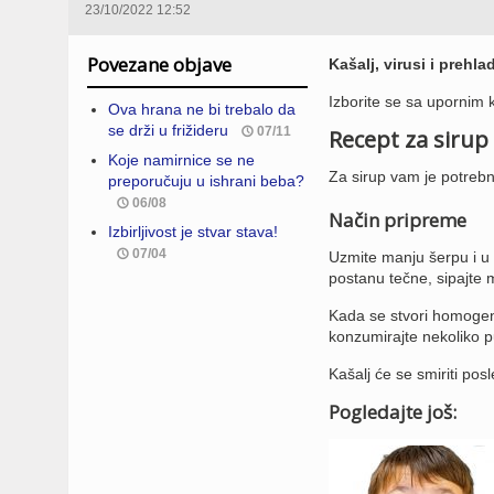
23/10/2022 12:52
Povezane objave
Kašalj, virusi i prehla
Izborite se sa upornim
Ova hrana ne bi trebalo da
se drži u frižideru
07/11
Recept za sirup
Koje namirnice se ne
Za sirup vam je potreb
preporučuju u ishrani beba?
06/08
Način pripreme
Izbirljivost je stvar stava!
07/04
Uzmite manju šerpu i u n
postanu tečne, sipajte m
Kada se stvori homogena
konzumirajte nekoliko p
Kašalj će se smiriti posl
Pogledajte još: