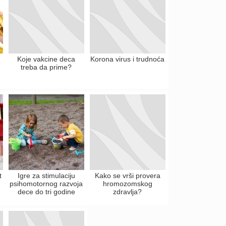
Koje vakcine deca
Korona virus i trudnoća
treba da prime?
t
Igre za stimulaciju
Kako se vrši provera
psihomotornog razvoja
hromozomskog
dece do tri godine
zdravlja?