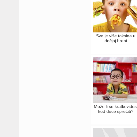
Sve je više toksina u
dečjoj hrani
Može li se kratkovidos
kod dece sprečiti?