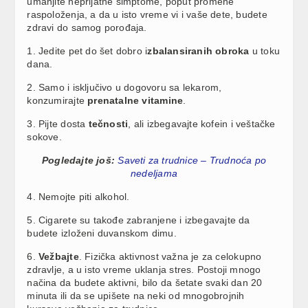
umanjite neprijatne simptome, poput promene
raspoloženja, a da u isto vreme vi i vaše dete, budete
zdravi do samog porođaja.
1. Jedite pet do šet dobro i
zbalansiranih obroka
u toku
dana.
2. Samo i isključivo u dogovoru sa lekarom,
konzumirajte
prenatalne vitamine
.
3. Pijte dosta
tečnosti
, ali izbegavajte kofein i veštačke
sokove.
Pogledajte još:
Saveti za trudnice – Trudnoća po
nedeljama
4. Nemojte piti alkohol.
5. Cigarete su takođe zabranjene i izbegavajte da
budete izloženi duvanskom dimu.
6.
Vežbajte
. Fizička aktivnost važna je za celokupno
zdravlje, a u isto vreme uklanja stres. Postoji mnogo
načina da budete aktivni, bilo da šetate svaki dan 20
minuta ili da se upišete na neki od mnogobrojnih