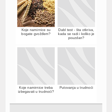
Koje namirnice su
Dabl test - šta otkriva,
bogate gvožđem?
kada se radi i koliko je
pouzdan?
Koje namirnice treba
Putovanja u trudnoći
izbegavati u trudnoći?