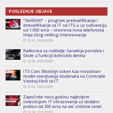
POSLEDNJE OBJAVE
“SkillShift” – program prekvalifikacije i
dokvalifikacije za IT na ITS-u uz subvenciju
od 1.000 evra – otvorena nova telefonska
linija zbog velikog interesovanja
12:41, 20/02/2026
🕔
Radionica za roditelje: Saradnja porodice i
škole u funkciji dobrobiti deteta
18:36, 04/02/2026
🕔
ITS Coin: Blokčejn token kao inovativan
model ocenjivanja studenata na Comtrade
Visokoj školi za IT
12:01, 14/01/2026
🕔
Započnite novu godinu najboljom
investicijom: IT obrazovanje uz dodatni
poklon od 200 evra na već snižene cene!
13:24, 22/12/2025
🕔