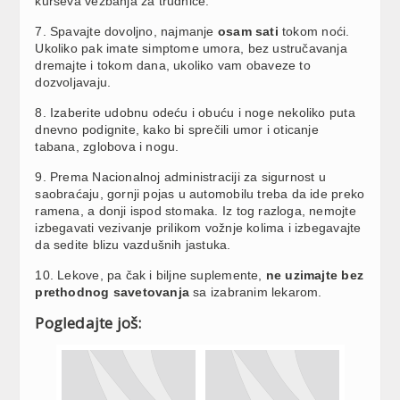
kurseva vežbanja za trudnice.
7. Spavajte dovoljno, najmanje
osam sati
tokom noći.
Ukoliko pak imate simptome umora, bez ustručavanja
dremajte i tokom dana, ukoliko vam obaveze to
dozvoljavaju.
8. Izaberite udobnu odeću i obuću i noge nekoliko puta
dnevno podignite, kako bi sprečili umor i oticanje
tabana, zglobova i nogu.
9. Prema Nacionalnoj administraciji za sigurnost u
saobraćaju, gornji pojas u automobilu treba da ide preko
ramena, a donji ispod stomaka. Iz tog razloga, nemojte
izbegavati vezivanje prilikom vožnje kolima i izbegavajte
da sedite blizu vazdušnih jastuka.
10. Lekove, pa čak i biljne suplemente,
ne uzimajte bez
prethodnog savetovanja
sa izabranim lekarom.
Pogledajte još: