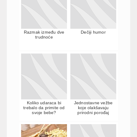
Razmak između dve
Dečiji humor
trudnoće
Koliko udaraca bi
Jednostavne vežbe
trebalo da primite od
koje olakšavaju
svoje bebe?
prirodni porođaj