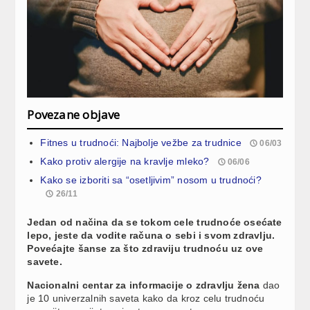
Povezane objave
Fitnes u trudnoći: Najbolje vežbe za trudnice
06/03
Kako protiv alergije na kravlje mleko?
06/06
Kako se izboriti sa “osetljivim” nosom u trudnoći?
26/11
Jedan od načina da se tokom cele trudnoće osećate
lepo, jeste da vodite računa o sebi i svom zdravlju.
Povećajte šanse za što zdraviju trudnoću uz ove
savete.
Nacionalni centar za informacije o zdravlju žena
dao
je 10 univerzalnih saveta kako da kroz celu trudnoću