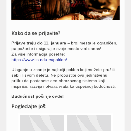
Kako da se prijavite?
Prijave traju do 11. januara
– broj mesta je ograničen,
pa požurite i osigurajte svoje mesto već danas!
Za više informacija posetite:
https://www.its.edu.rs/poklon/
Ulaganje u znanje je najbolji poklon koji možete pružiti
sebi ili svom detetu. Ne propustite ovu jedinstvenu
priliku da postanete deo obrazovnog sistema koji
inspiriše, razvija i otvara vrata ka uspešnoj budućnosti.
Budućnost počinje ovde!
Pogledajte još: