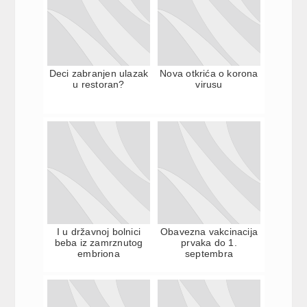
Deci zabranjen ulazak
Nova otkrića o korona
u restoran?
virusu
I u državnoj bolnici
Obavezna vakcinacija
beba iz zamrznutog
prvaka do 1.
embriona
septembra