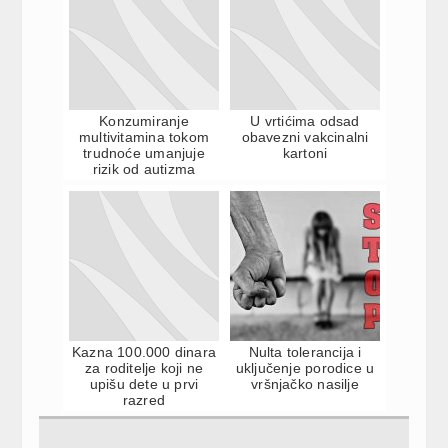
Konzumiranje
U vrtićima odsad
multivitamina tokom
obavezni vakcinalni
trudnoće umanjuje
kartoni
rizik od autizma
Kazna 100.000 dinara
Nulta tolerancija i
za roditelje koji ne
uključenje porodice u
upišu dete u prvi
vršnjačko nasilje
razred