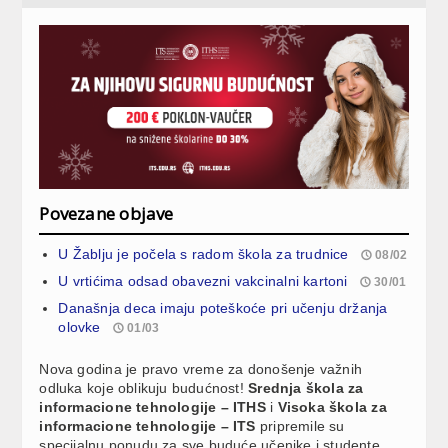
Povezane objave
U Žablju je počela s radom škola za trudnice
08/02
U vrtićima odsad obavezni vakcinalni kartoni
30/01
Današnja deca imaju poteškoće pri učenju držanja
olovke
01/03
Nova godina je pravo vreme za donošenje važnih
odluka koje oblikuju budućnost!
Srednja škola za
informacione tehnologije – ITHS
i
Visoka škola za
informacione tehnologije – ITS
pripremile su
specijalnu ponudu za sve buduće učenike i studente.