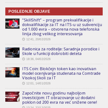
POSLEDNJE OBJAVE
“SkillShift” – program prekvalifikacije i
dokvalifikacije za IT na ITS-u uz subvenciju
od 1.000 evra – otvorena nova telefonska
linija zbog velikog interesovanja
12:41, 20/02/2026
🕔
Radionica za roditelje: Saradnja porodice i
škole u funkciji dobrobiti deteta
18:36, 04/02/2026
🕔
ITS Coin: Blokčejn token kao inovativan
model ocenjivanja studenata na Comtrade
Visokoj školi za IT
12:01, 14/01/2026
🕔
Započnite novu godinu najboljom
investicijom: IT obrazovanje uz dodatni
poklon od 200 evra na već snižene cene!
13:24, 22/12/2025
🕔