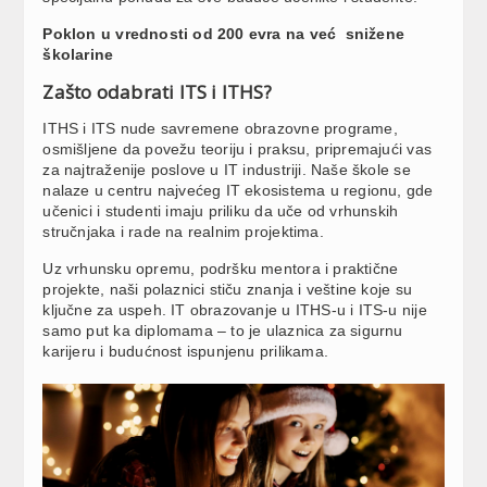
Poklon u vrednosti od 200 evra na već snižene
školarine
Zašto odabrati ITS i ITHS?
ITHS i ITS nude savremene obrazovne programe,
osmišljene da povežu teoriju i praksu, pripremajući vas
za najtraženije poslove u IT industriji. Naše škole se
nalaze u centru najvećeg IT ekosistema u regionu, gde
učenici i studenti imaju priliku da uče od vrhunskih
stručnjaka i rade na realnim projektima.
Uz vrhunsku opremu, podršku mentora i praktične
projekte, naši polaznici stiču znanja i veštine koje su
ključne za uspeh. IT obrazovanje u ITHS-u i ITS-u nije
samo put ka diplomama – to je ulaznica za sigurnu
karijeru i budućnost ispunjenu prilikama.