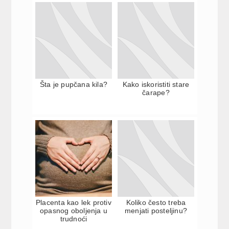
Šta je pupčana kila?
Kako iskoristiti stare
čarape?
Placenta kao lek protiv
Koliko često treba
opasnog oboljenja u
menjati posteljinu?
trudnoći