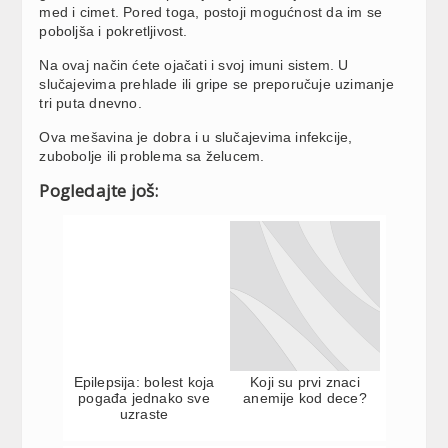
med i cimet. Pored toga, postoji mogućnost da im se
poboljša i pokretljivost.
Na ovaj način ćete ojačati i svoj imuni sistem. U
slučajevima prehlade ili gripe se preporučuje uzimanje
tri puta dnevno.
Ova mešavina je dobra i u slučajevima infekcije,
zubobolje ili problema sa želucem.
Pogledajte još:
Epilepsija: bolest koja
Koji su prvi znaci
pogađa jednako sve
anemije kod dece?
uzraste