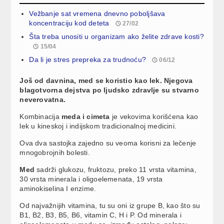
Vežbanje sat vremena dnevno poboljšava
koncentraciju kod deteta
27/02
Šta treba unositi u organizam ako želite zdrave kosti?
15/04
Da li je stres prepreka za trudnoću?
06/12
Još od davnina, med se koristio kao lek. Njegova
blagotvorna dejstva po ljudsko zdravlje su stvarno
neverovatna.
Kombinacija
meda i cimeta
je vekovima korišćena kao
lek u kineskoj i indijskom tradicionalnoj medicini.
Ova dva sastojka zajedno su veoma korisni za lečenje
mnogobrojnih bolesti.
Med
sadrži glukozu, fruktozu, preko 11 vrsta vitamina,
30 vrsta minerala i oligoelemenata, 19 vrsta
aminokiselina I enzime.
Od najvažnijih vitamina, tu su oni iz grupe B, kao što su
B1, B2, B3, B5, B6, vitamin C, H i P. Od minerala i