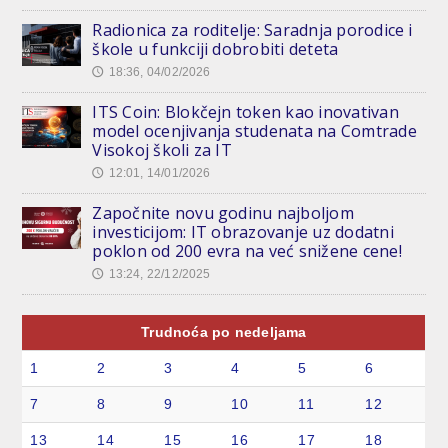
Radionica za roditelje: Saradnja porodice i
škole u funkciji dobrobiti deteta
18:36, 04/02/2026
🕔
ITS Coin: Blokčejn token kao inovativan
model ocenjivanja studenata na Comtrade
Visokoj školi za IT
12:01, 14/01/2026
🕔
Započnite novu godinu najboljom
investicijom: IT obrazovanje uz dodatni
poklon od 200 evra na već snižene cene!
13:24, 22/12/2025
🕔
Trudnoća po nedeljama
1
2
3
4
5
6
7
8
9
10
11
12
13
14
15
16
17
18