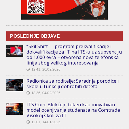
POSLEDNJE OBJAVE
“SkillShift” – program prekvalifikacije i
dokvalifikacije za IT na ITS-u uz subvenciju
od 1.000 evra – otvorena nova telefonska
linija zbog velikog interesovanja
12:41, 20/02/2026
🕔
Radionica za roditelje: Saradnja porodice i
škole u funkciji dobrobiti deteta
18:36, 04/02/2026
🕔
ITS Coin: Blokčejn token kao inovativan
model ocenjivanja studenata na Comtrade
Visokoj školi za IT
12:01, 14/01/2026
🕔