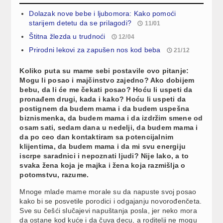
Dolazak nove bebe i ljubomora: Kako pomoći
starijem detetu da se prilagodi?
11/01
Štitna žlezda u trudnoći
12/04
Prirodni lekovi za zapušen nos kod beba
21/12
Koliko puta su mame sebi postavile ovo pitanje:
Mogu li posao i majčinstvo zajedno? Ako dobijem
bebu, da li će me čekati posao? Hoću li uspeti da
pronađem drugi, kada i kako? Hoću li uspeti da
postignem da budem mama i da budem uspešna
biznismenka, da budem mama i da izdržim smene od
osam sati, sedam dana u nedelji, da budem mama i
da po ceo dan kontaktiram sa potencijalnim
klijentima, da budem mama i da mi svu energiju
iscrpe saradnici i nepoznati ljudi? Nije lako, a to
svaka žena koja je majka i žena koja razmišlja o
potomstvu, razume.
Mnoge mlade mame morale su da napuste svoj posao
kako bi se posvetile porodici i odgajanju novorođenčeta.
Sve su češći slučajevi napuštanja posla, jer neko mora
da ostane kod kuće i da čuva decu, a roditelji ne mogu