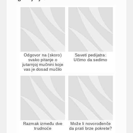
Odgovor na (skoro)
Saveti pedijatra:
svako pitanje o
Učimo da sedimo
jutarnjoj mučnini koje
vas je dosad mučilo
Razmak između dve
Može li novorođenče
trudnoće
da prati brze pokrete?