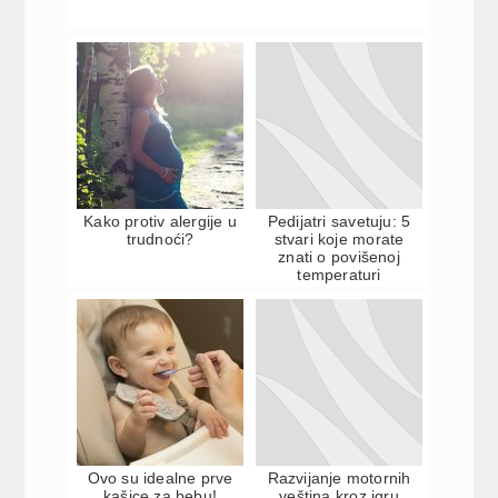
Kako protiv alergije u
Pedijatri savetuju: 5
trudnoći?
stvari koje morate
znati o povišenoj
temperaturi
Ovo su idealne prve
Razvijanje motornih
kašice za bebu!
veština kroz igru