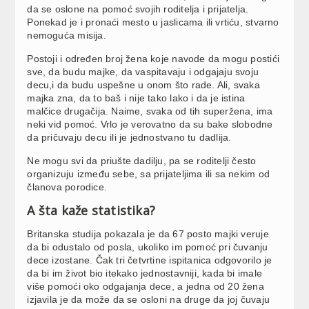
da se oslone na pomoć svojih roditelja i prijatelja.
Ponekad je i pronaći mesto u jaslicama ili vrtiću, stvarno
nemoguća misija.
Postoji i određen broj žena koje navode da mogu postići
sve, da budu majke, da vaspitavaju i odgajaju svoju
decu,i da budu uspešne u onom što rade. Ali, svaka
majka zna, da to baš i nije tako lako i da je istina
malčice drugačija. Naime, svaka od tih superžena, ima
neki vid pomoć. Vrlo je verovatno da su bake slobodne
da pričuvaju decu ili je jednostvano tu dadlija.
Ne mogu svi da priušte dadilju, pa se roditelji često
organizuju između sebe, sa prijateljima ili sa nekim od
članova porodice.
A šta kaže statistika?
Britanska studija pokazala je da 67 posto majki veruje
da bi odustalo od posla, ukoliko im pomoć pri čuvanju
dece izostane. Čak tri četvrtine ispitanica odgovorilo je
da bi im život bio itekako jednostavniji, kada bi imale
više pomoći oko odgajanja dece, a jedna od 20 žena
izjavila je da može da se osloni na druge da joj čuvaju