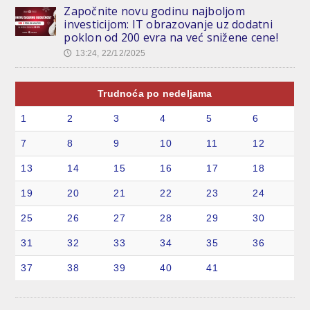
Započnite novu godinu najboljom
investicijom: IT obrazovanje uz dodatni
poklon od 200 evra na već snižene cene!
13:24, 22/12/2025
🕔
Trudnoća po nedeljama
1
2
3
4
5
6
7
8
9
10
11
12
13
14
15
16
17
18
19
20
21
22
23
24
25
26
27
28
29
30
31
32
33
34
35
36
37
38
39
40
41