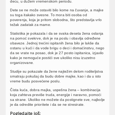
decu, u dužem vremenskom periodu.
Dete se ne može ostaviti bilo kome na čuvanje, a majke
su toga itakako svesne. To mora biti osoba od
poverenja, koja je pritom slobodna, što predstavlja vrlo
težak zadatak za mame.
Statistika je pokazala i da se svaka deseta žena oslanja
na pomoć svekrve, dok je na poslu i obavlja određene
obaveze. Jednoj trećini ispitanih žena bilo je lakše da
ostanu u kući i da vode brigu o deci i domaćinstvu, nego
da se vrate na posao, dok je 27 posto ispitanica, izjavilo
kako je nemoguće postići sve ukoliko nisu izuzetno
organizovane.
Studije su pokazale da žene najtežim delom roditeljstva
smatraju pokušaj da budu dobre majke, kao i da u isto
vreme budu posvećene poslu.
Čista kuća, dobra majka, uspešna žena – kombinacija
koja zahteva previše truda, energije i naravno, pomoći
sa strane. Ukoliko ne možete da postignete sve, najbolje
je da odredite prioritete i da se ne stresirate.
Pogledajte još: