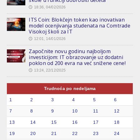
škole u funkciji dobrobiti deteta
18:36, 04/02/2026
🕔
ITS Coin: Blokčejn token kao inovativan
model ocenjivanja studenata na Comtrade
Visokoj školi za IT
12:01, 14/01/2026
🕔
Započnite novu godinu najboljom
investicijom: IT obrazovanje uz dodatni
poklon od 200 evra na već snižene cene!
13:24, 22/12/2025
🕔
Trudnoća po nedeljama
1
2
3
4
5
6
7
8
9
10
11
12
13
14
15
16
17
18
19
20
21
22
23
24