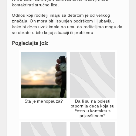
kontaktirati stručno lice.
Odnos koji roditelji imaju sa detetom je od velikog
značaja. On mora biti ispunjen podrškom i ljubavlju,
kako bi deca uvek imala na umu da roditeljima mogu da
se obrate u bilo kojoj situaciji ili problemu.
Pogledajte još:
Šta je menopauza?
Da li su na bolesti
otpornija deca koja su
često u kontaktu s
prljavštinom?