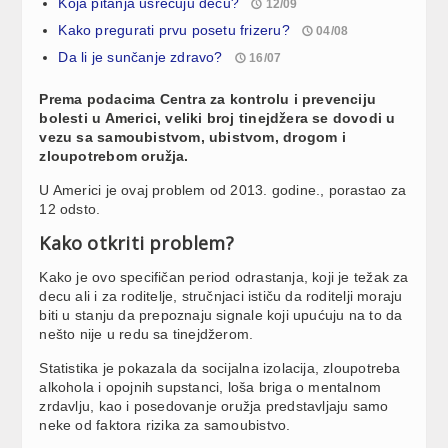
Koja pitanja usrećuju decu?
12/09
Kako pregurati prvu posetu frizeru?
04/08
Da li je sunčanje zdravo?
16/07
Prema podacima Centra za kontrolu i prevenciju
bolesti u Americi, veliki broj tinejdžera se dovodi u
vezu sa samoubistvom, ubistvom, drogom i
zloupotrebom oružja.
U Americi je ovaj problem od 2013. godine., porastao za
12 odsto.
Kako otkriti problem?
Kako je ovo specifičan period odrastanja, koji je težak za
decu ali i za roditelje, stručnjaci ističu da roditelji moraju
biti u stanju da prepoznaju signale koji upućuju na to da
nešto nije u redu sa tinejdžerom.
Statistika je pokazala da socijalna izolacija, zloupotreba
alkohola i opojnih supstanci, loša briga o mentalnom
zrdavlju, kao i posedovanje oružja predstavljaju samo
neke od faktora rizika za samoubistvo.