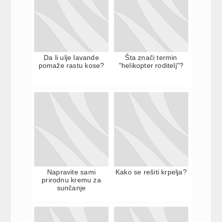
Da li ulje lavande
Šta znači termin
pomaže rastu kose?
"helikopter roditelj"?
Napravite sami
Kako se rešiti krpelja?
prirodnu kremu za
sunčanje